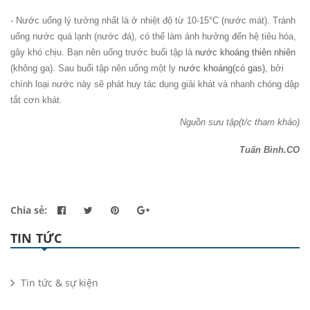
- Nước uống lý tưởng nhất là ở nhiệt độ từ 10-15°C (nước mát). Tránh
uống nước quá lạnh (nước đá), có thể làm ảnh hưởng đến hệ tiêu hóa,
gây khó chịu. Bạn nên uống trước buổi tập là
nước khoáng thiên nhiên
(không ga). Sau buổi tập nên uống một ly
nước khoáng(có gas)
, bởi
chính loại nước này sẽ phát huy tác dụng giải khát và nhanh chóng dập
tắt cơn khát.
Nguồn sưu tập(t/c tham khảo)
Tuấn Bình.CO
Chia sẻ:
TIN TỨC
Tin tức & sự kiện