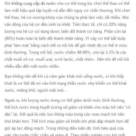
Khi
không cung cấp đủ nước
cho cơ thể trong lúc chơi thể thao có thể
làm mất hiệu quả tập luyện và dẫn đến nguy cơ chấn thương. Khi chơi
thể thao, hệ cơ-xương-khớp của chúng ta phải làm việc rất nhiều. Mọi
vận động của hệ cơ đều sinh ra nhiệt. Trên thực tế, chỉ có 20% năng
lượng mà hệ cơ sử dụng được biến đổi thành cơ năng. Phần còn lại
(80%) hoàn toàn bị biến đổi thành nhiệt năng. Vì vậy cơ thể bắt buộc
phải “làm mát” bằng cách tiết ra mồ hôi để giữ nhiệt độ cơ thể ở mức
bình thường. Trong mồ hôi, nước chiếm 98-99%, còn lại 1-2% là các
chất muối vô cơ, muối urat, a-xít lactic, chất nhờn...Nên khi đổ mồ hôi
nhiều dẫn đến mất nước nhiều.
Bạn không nên để khi có cảm giác khát mới uống nước, vì khi thấy
khát là cơ thể đã rơi vào tình trạng thiếu nước nhẹ khiến cơ thể khát
nước, miệng khô, người mệt mỏi...
Ngoài ra, khi lượng nước trong cơ thể giảm dưới mức bình thường,
thể tích nước trong huyết tương sẽ giảm và khiến cho máu trở nên “cô
đặc” lại. Kết quả là việc lưu thông máu trong các mao mạch trở nên
khó khăn hơn. Thể tích máu giảm sẽ khiến tim phải đập nhanh hơn để
giữ áp lực động mạch. Trong những điều kiện đó, tính hiệu quả của
việc tập luyện chắc chắn sẽ giảm đi. Theo nhiều nghiên cứu khi mất