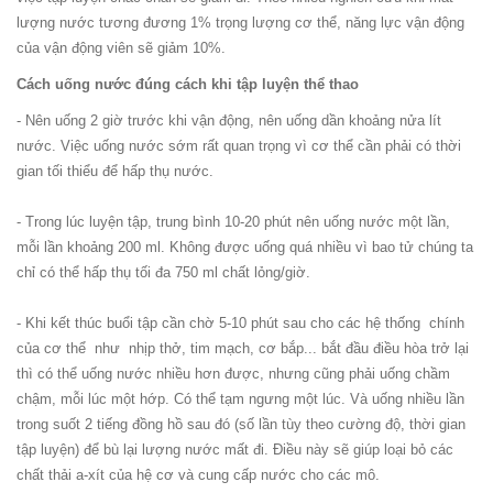
lượng nước tương đương 1% trọng lượng cơ thể, năng lực vận động
của vận động viên sẽ giảm 10%.
Cách uống nước đúng cách khi tập luyện thể thao
- Nên uống 2 giờ trước khi vận động, nên uống dần khoảng nửa lít
nước. Việc uống nước sớm rất quan trọng vì cơ thể cần phải có thời
gian tối thiểu để hấp thụ nước.
- Trong lúc luyện tập, trung bình 10-20 phút nên uống nước một lần,
mỗi lần khoảng 200 ml. Không được uống quá nhiều vì bao tử chúng ta
chỉ có thể hấp thụ tối đa 750 ml chất lỏng/giờ.
- Khi kết thúc buổi tập cần chờ 5-10 phút sau cho các hệ thống chính
của cơ thể như nhịp thở, tim mạch, cơ bắp... bắt đầu điều hòa trở lại
thì có thể uống nước nhiều hơn được, nhưng cũng phải uống chầm
chậm, mỗi lúc một hớp. Có thể tạm ngưng một lúc. Và uống nhiều lần
trong suốt 2 tiếng đồng hồ sau đó (số lần tùy theo cường độ, thời gian
tập luyện) để bù lại lượng nước mất đi. Điều này sẽ giúp loại bỏ các
chất thải a-xít của hệ cơ và cung cấp nước cho các mô.