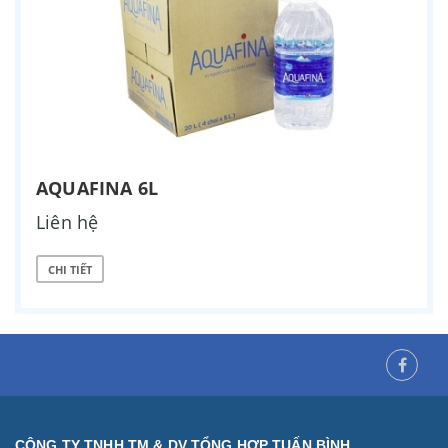
AQUAFINA 6L
Liên hệ
CHI TIẾT
CÔNG TY TNHH TM & DV TỔNG HỢP TUẤN BÌNH