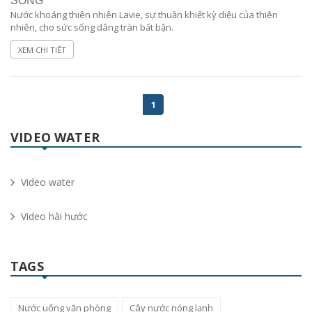
SỐNG
Nước khoáng thiên nhiên Lavie, sự thuần khiết kỳ diệu của thiên
nhiên, cho sức sống dâng tràn bất bận.
XEM CHI TIẾT
1
VIDEO WATER
Video water
Video hài hước
TAGS
Nước uống văn phòng
Cây nước nóng lạnh