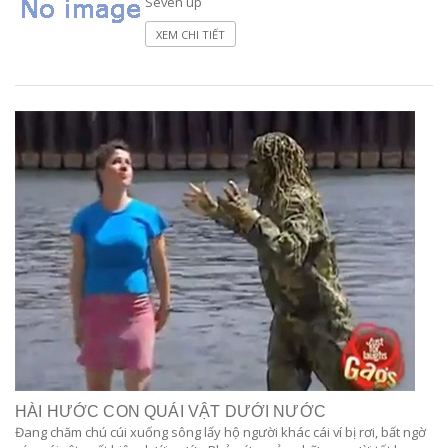
Seven up
XEM CHI TIẾT
HÀI HƯỚC CON QUÁI VẬT DƯỚI NƯỚC
Đang chăm chú cúi xuống sông lấy hộ người khác cái ví bị rơi, bất ngờ