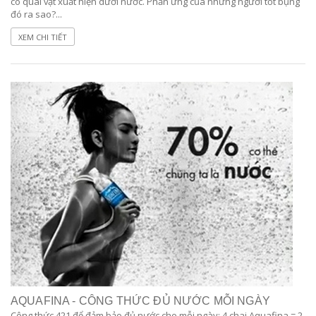
có quái vật xuất hiện dưới nước. Phản ứng của những người tốt bụng
đó ra sao?...
XEM CHI TIẾT
AQUAFINA - CÔNG THỨC ĐỦ NƯỚC MỖI NGÀY
Công thức 421 để đảm bảo đủ nước cho mỗi ngày: 4 chai Aquafina = 2